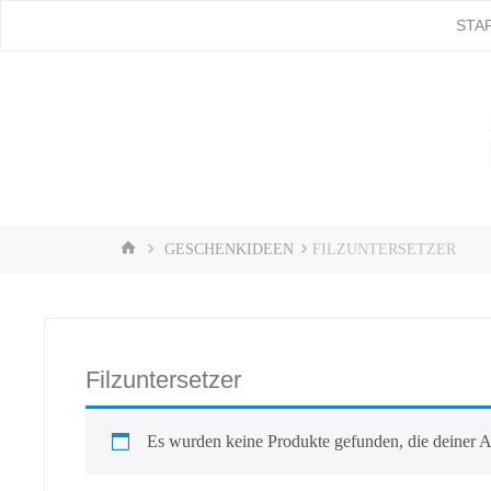
Zum
STA
Stampin'
Inhalt
springen
Up! |
Stempeln
mit Liebe
♥️
START
GESCHENKIDEEN
FILZUNTERSETZER
Filzuntersetzer
Es wurden keine Produkte gefunden, die deiner 