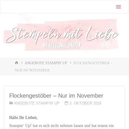
Zum
Stampin'
Inhalt
Up! |
springen
Stempeln
mit Liebe
♥️
START
ANGEBOTE STAMPIN' UP
FLOCKENGESTÖBER –
NUR IM NOVEMBER
Flockengestöber – Nur im November
ANGEBOTE STAMPIN' UP
3. OKTOBER 2018
Hallo Ihr Lieben,
Stampin‘ Up! hat es sich nicht nehmen lassen und hat erneut ein