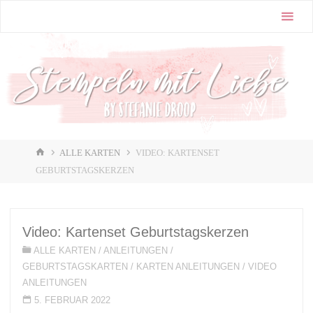
Zum
Stampin'
Inhalt
Up! |
springen
Stempeln
mit Liebe
♥️
START
ALLE KARTEN
VIDEO: KARTENSET
GEBURTSTAGSKERZEN
Video: Kartenset Geburtstagskerzen
ALLE KARTEN
/
ANLEITUNGEN
/
GEBURTSTAGSKARTEN
/
KARTEN ANLEITUNGEN
/
VIDEO
ANLEITUNGEN
5. FEBRUAR 2022