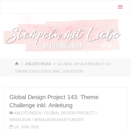
Zum
Stampin'
Inhalt
Up! |
springen
Stempeln
mit Liebe
♥️
START
ANLEITUNGEN
GLOBAL DESIGN PROJECT 143:
THEME CHALLENGE INKL. ANLEITUNG
Global Design Project 143: Theme
Challenge inkl. Anleitung
ANLEITUNGEN
/
GLOBAL DESIGN PROJECT
/
MINIALBUM
/
MINIALBUM ANLEITUNGEN
24. JUNI 2018