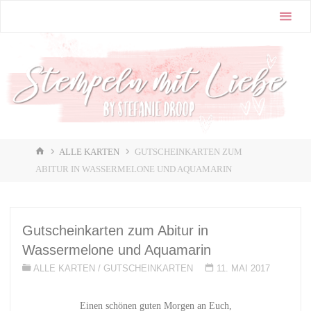
Zum
Stampin'
Inhalt
Up! |
springen
Stempeln
mit Liebe
♥️
START
ALLE KARTEN
GUTSCHEINKARTEN ZUM
ABITUR IN WASSERMELONE UND AQUAMARIN
Gutscheinkarten zum Abitur in
Wassermelone und Aquamarin
ALLE KARTEN
/
GUTSCHEINKARTEN
11. MAI 2017
Einen schönen guten Morgen an Euch,