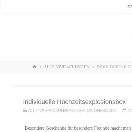
Zum
S
Stampin'
Inhalt
springen
Up! |
Stempeln
mit Liebe
♥️
START
ALLE VERPACKUNGEN
INDIVIDUELLE 
Individuelle Hochzeitsexplosionsbox
ALLE VERPACKUNGEN
/
EXPLOSIONSBOXEN
2
Besondere Geschenke für besondere Freunde macht man bek