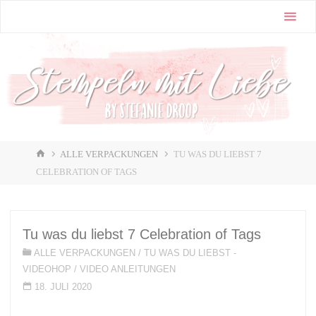
Zum
Stampin'
Inhalt
Up! |
springen
Stempeln
mit Liebe
♥️
START
ALLE VERPACKUNGEN
TU WAS DU LIEBST 7
CELEBRATION OF TAGS
Tu was du liebst 7 Celebration of Tags
ALLE VERPACKUNGEN
/
TU WAS DU LIEBST -
VIDEOHOP
/
VIDEO ANLEITUNGEN
18. JULI 2020