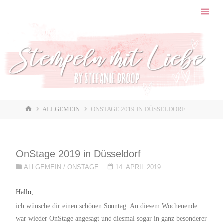
Zum
Stampin'
Inhalt
Up! |
springen
Stempeln
mit Liebe
♥️
START
ALLGEMEIN
ONSTAGE 2019 IN DÜSSELDORF
OnStage 2019 in Düsseldorf
ALLGEMEIN
/
ONSTAGE
14. APRIL 2019
Hallo,
ich wünsche dir einen schönen Sonntag. An diesem Wochenende
war wieder OnStage angesagt und diesmal sogar in ganz besonderer