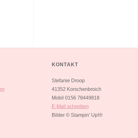
KONTAKT
Stefanie Droop
en
41352 Korschenbroich
Mobil 0156 78449818
E-Mail schreiben
Bilder
© Stampin’ Up!®