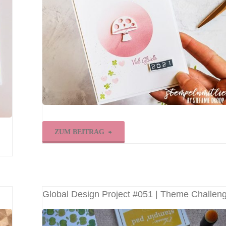
"Glückskarte
ZUM BEITRAG
für
2021"
Global Design Project #051 | Theme Challen