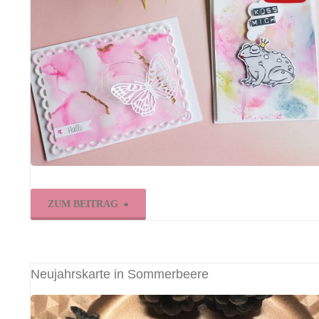
"Video:
ZUM BEITRAG
Alkoholhintergründe
mit
Neujahrskarte in Sommerbeere
Pergamentpapier