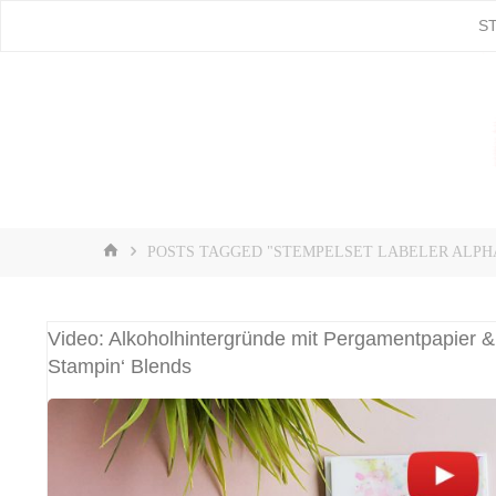
Skip
S
Stampin'
to
content
Up! |
Stempeln
mit Liebe
♥️
HOME
POSTS TAGGED "STEMPELSET LABELER ALPH
Video: Alkoholhintergründe mit Pergamentpapier &
Stampin‘ Blends