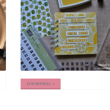
"Global
ZUM BEITRAG
Design
Project