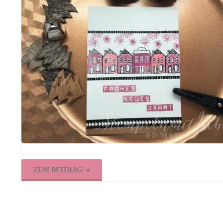
&
Stampin‘
Blends"
"Neujahrskarte
ZUM BEITRAG
in
Sommerbeere"