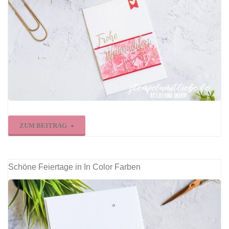
"Frohe
ZUM BEITRAG
Weihnachten
in
Schöne Feiertage in In Color Farben
Glutrot
mit
Silber"