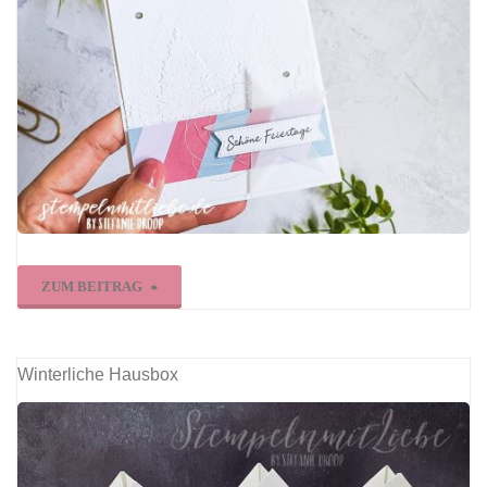
"Schöne
ZUM BEITRAG
Feiertage
in
Winterliche Hausbox
In
Color