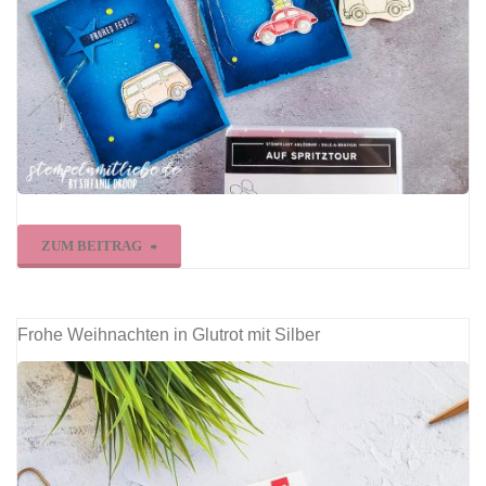
"Frohes
ZUM BEITRAG
Fest
mit
Frohe Weihnachten in Glutrot mit Silber
Auf
Spritztour"